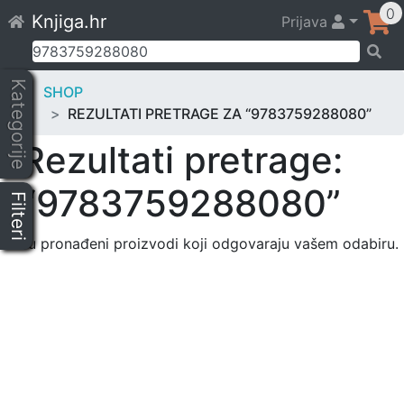
Skip
0
Knjiga.hr
Prijava
to
content
Pretraži:
Kategorije
SHOP
REZULTATI PRETRAGE ZA “9783759288080”
Rezultati pretrage:
“9783759288080”
Filteri
Nisu pronađeni proizvodi koji odgovaraju vašem odabiru.