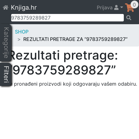
Skip
0
Knjiga.hr
Prijava
to
content
Pretraži:
Kategorije
SHOP
REZULTATI PRETRAGE ZA “9783759289827”
Rezultati pretrage:
“9783759289827”
Filteri
Nisu pronađeni proizvodi koji odgovaraju vašem odabiru.