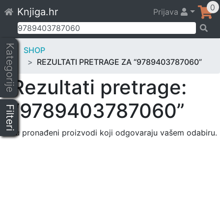
Skip
0
Knjiga.hr
Prijava
to
content
Pretraži:
Kategorije
SHOP
REZULTATI PRETRAGE ZA “9789403787060”
Rezultati pretrage:
“9789403787060”
Filteri
Nisu pronađeni proizvodi koji odgovaraju vašem odabiru.