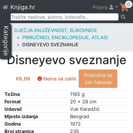
Skip
0
Knjiga.hr
Prijava
to
content
Pretraži:
Kategorije
DJEČJA KNJIŽEVNOST, SLIKOVNICE
PRIRUČNICI, ENCIKLOPEDIJE, ATLASI
DISNEYEVO SVEZNANJE
Disneyevo sveznanje
Pridružite se
€
6,00
Nema na zalihi
listi čekanja
Težina
1165 g
Format
20 × 28 cm
Izdavač
Vuk Karadžić
Mjesto izdanja
Beograd
Godina
1972
Broj stranica
235