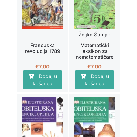
Željko Špoljar
Francuska
Matematički
revolucija 1789
leksikon za
nematematičare
€
7,00
€
7,00
Dodaj u
Dodaj u
košaricu
košaricu