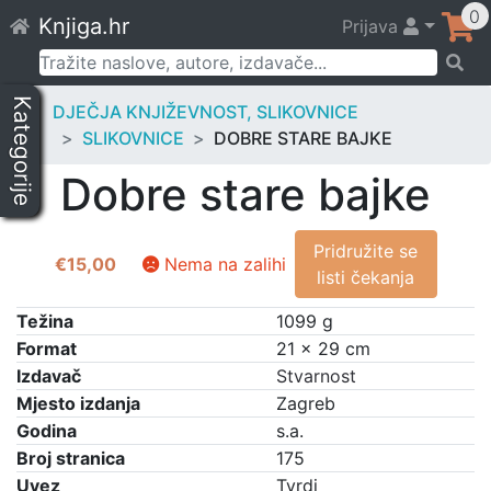
Skip
0
Knjiga.hr
Prijava
to
content
Pretraži:
Kategorije
DJEČJA KNJIŽEVNOST, SLIKOVNICE
SLIKOVNICE
DOBRE STARE BAJKE
Dobre stare bajke
Pridružite se
€
15,00
Nema na zalihi
listi čekanja
Težina
1099 g
Format
21 × 29 cm
Izdavač
Stvarnost
Mjesto izdanja
Zagreb
Godina
s.a.
Broj stranica
175
Uvez
Tvrdi