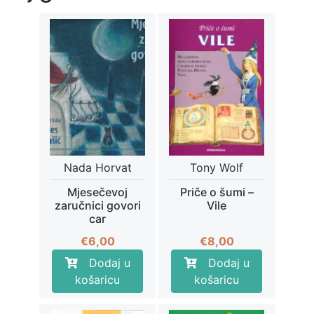
Nada Horvat
Tony Wolf
Mjesečevoj
Priče o šumi –
zaručnici govori
Vile
car
€
6,00
€
8,00
Dodaj u
Dodaj u
košaricu
košaricu