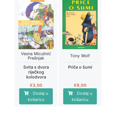
Vesna Miculinić
Tony Wolf
Prešnjak
Svita s dvora
Priče o šumi
riječkog
kolodvora
€
3,50
€
8,00
Dodaj u
Dodaj u
košaricu
košaricu