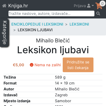
Skip
0
Knjiga.hr
Prijava
to
content
Pretraži:
Kategorije
ENCIKLOPEDIJE I LEKSIKONI
LEKSIKONI
LEKSIKON LJUBAVI
Mihailo Blečić
Leksikon ljubavi
Pridružite se
€
5,00
Nema na zalihi
listi čekanja
Težina
589 g
Format
14 × 19 cm
Autor
Mihailo Blečić
Izdavač
Zagreb
Mjesto izdanja
Samobor