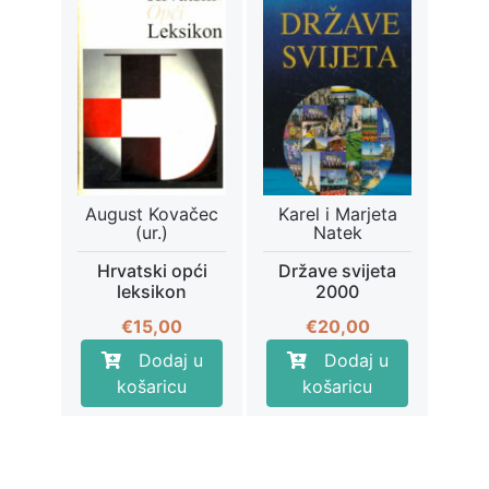
August Kovačec
Karel i Marjeta
(ur.)
Natek
Hrvatski opći
Države svijeta
leksikon
2000
€
15,00
€
20,00
Dodaj u
Dodaj u
košaricu
košaricu