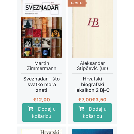
AKCIJA!
Martin
Aleksandar
Zimmermann
Stipčević (ur.)
Sveznadar – što
Hrvatski
svatko mora
biografski
znati
leksikon 2 Bj-C
Izvorna
Trenutna
€
12,00
€
7,00
€
3,50
cijena
cijena
Dodaj u
Dodaj u
bila
je:
košaricu
košaricu
je:
€3,50.
€7,00.