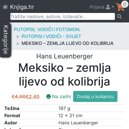
Skip
0
Knjiga.hr
Prijava
to
content
Pretraži:
Kategorije
PUTOPISI, VODIČI I FOTOMON.
PUTOPISI I VODIČI - SVIJET
MEKSIKO – ZEMLJA LIJEVO OD KOLIBRIJA
Hans Leuenberger
Meksiko – zemlja
lijevo od kolibrija
Meksiko
€
4,00
€
2,40
Na zalihi
Dodaj u košaricu
Izvorna
Trenutna
-
cijena
cijena
zemlja
Težina
197 g
bila
je:
lijevo
Format
12 × 21 cm
je:
€2,40.
od
Autor
Hans Leuenberger
€4,00.
kolibrija