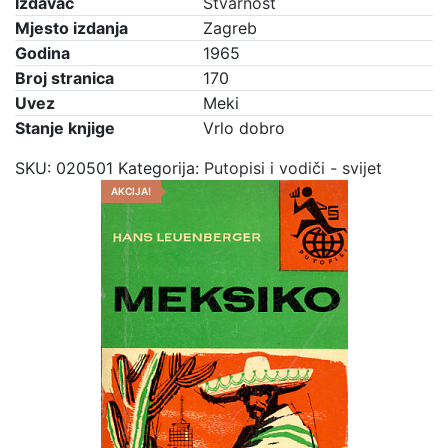
Izdavač
Stvarnost
količina
Mjesto izdanja
Zagreb
Godina
1965
Broj stranica
170
Uvez
Meki
Stanje knjige
Vrlo dobro
SKU:
020501
Kategorija:
Putopisi i vodiči - svijet
AKCIJA!