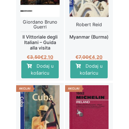
Giordano Bruno
Robert Reid
Guerri
Il Vittoriale degli
Myanmar (Burma)
Italiani – Guida
alla visita
Izvorna
Trenutna
Izvorna
Trenutna
€
3,50
€
2,10
€
7,00
€
4,20
cijena
cijena
cijena
cijena
Dodaj u
Dodaj u
bila
je:
bila
je:
košaricu
košaricu
je:
€2,10.
je:
€4,20.
€3,50.
€7,00.
AKCIJA!
AKCIJA!