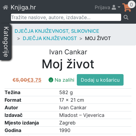
Skip
0
Knjiga.hr
Prijava
to
content
Pretraži:
Kategorije
DJEČJA KNJIŽEVNOST, SLIKOVNICE
DJEČJA KNJIŽEVNOST
MOJ ŽIVOT
Ivan Cankar
Moj život
Moj
€
5,00
€
3,75
Na zalihi
Dodaj u košaricu
Izvorna
Trenutna
život
cijena
cijena
količina
Težina
582 g
bila
je:
Format
17 × 21 cm
je:
€3,75.
Autor
Ivan Cankar
€5,00.
Izdavač
Mladost – Vjeverica
Mjesto izdanja
Zagreb
Godina
1990