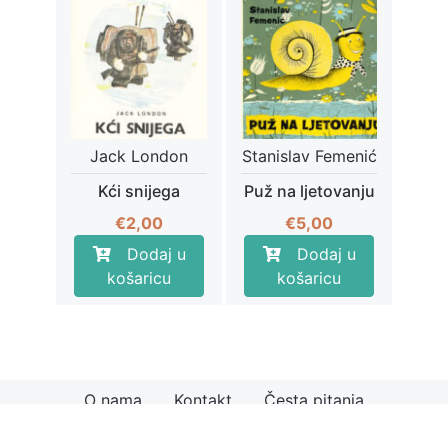
Jack London
Stanislav Femenić
Kći snijega
Puž na ljetovanju
€
2,00
€
5,00
Dodaj u
Dodaj u
košaricu
košaricu
O nama
Kontakt
Česta pitanja
© 2026
Knjiga.hr
Načini plaćanja
Uvjeti kupnje