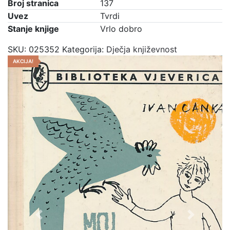
Broj stranica
137
Uvez
Tvrdi
Stanje knjige
Vrlo dobro
SKU:
025352
Kategorija:
Dječja književnost
AKCIJA!
Previous
Next