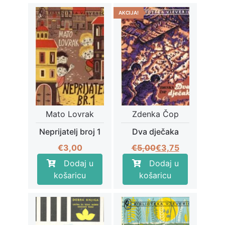
AKCIJA!
Mato Lovrak
Zdenka Čop
Neprijatelj broj 1
Dva dječaka
Izvorna
Trenutna
€
3,00
€
5,00
€
3,75
cijena
cijena
Dodaj u
Dodaj u
bila
je:
košaricu
košaricu
je:
€3,75.
€5,00.