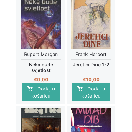
Rupert Morgan
Frank Herbert
Neka bude
Jeretici Dine 1-2
svjetlost
€
9,00
€
10,00
Dodaj u
Dodaj u
košaricu
košaricu