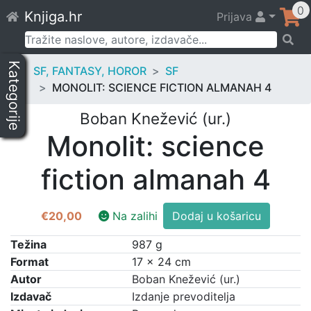
Skip
0
Knjiga.hr
Prijava
to
content
Pretraži:
Kategorije
SF, FANTASY, HOROR
SF
MONOLIT: SCIENCE FICTION ALMANAH 4
Boban Knežević (ur.)
Monolit: science
fiction almanah 4
Monolit:
€
20,00
Na zalihi
Dodaj u košaricu
science
fiction
Težina
987 g
almanah
Format
17 × 24 cm
4
Autor
Boban Knežević (ur.)
količina
Izdavač
Izdanje prevoditelja