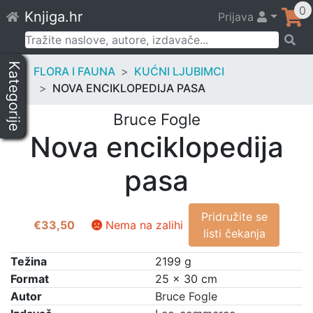
Skip
0
Knjiga.hr
Prijava
to
content
Pretraži:
Kategorije
FLORA I FAUNA
KUĆNI LJUBIMCI
NOVA ENCIKLOPEDIJA PASA
Bruce Fogle
Nova enciklopedija
pasa
Pridružite se
€
33,50
Nema na zalihi
listi čekanja
Težina
2199 g
Format
25 × 30 cm
Autor
Bruce Fogle