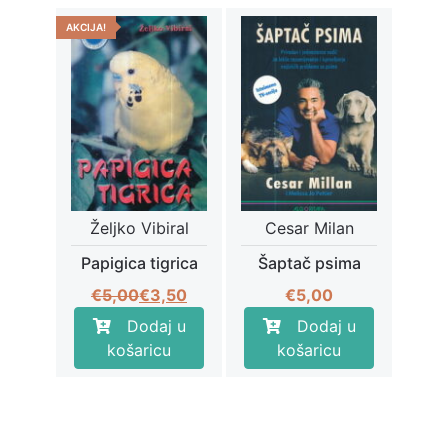
AKCIJA!
Željko Vibiral
Cesar Milan
Papigica tigrica
Šaptač psima
Izvorna
Trenutna
€
5,00
€
3,50
€
5,00
cijena
cijena
Dodaj u
Dodaj u
bila
je:
košaricu
košaricu
je:
€3,50.
€5,00.