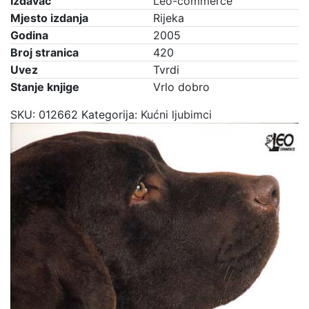
Izdavač
Leo-commerce
Mjesto izdanja
Rijeka
Godina
2005
Broj stranica
420
Uvez
Tvrdi
Stanje knjige
Vrlo dobro
SKU:
012662
Kategorija:
Kućni ljubimci