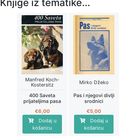
Knjige iz tematike...
Manfred Koch-
Mirko Džeko
Kostersitz
400 Saveta
Pas i njegovi divlji
prijateljima pasa
srodnici
€
6,00
€
5,00
Dodaj u
Dodaj u
košaricu
košaricu