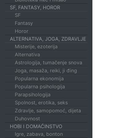
SF, FANTASY, HOROR
SF
Fantasy
Horor
ALTERNATIVA, JOGA, ZDRAVLJE
Misterije, ezoterija
Alternativa
Astrologija, tumačenje snova
Joga, masaža, reiki, ji đing
Popularna ekonomija
Popularna psihologija
Parapsihologija
Spolnost, erotika, seks
Zdravlje, samopomoć, dijeta
Duhovnost
HOBI I DOMAĆINSTVO
Igre, zabava, bonton