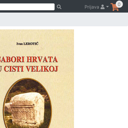
0
Prijava