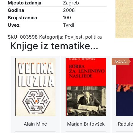
Mjesto izdanja
Zagreb
Godina
2008
Broj stranica
100
Uvez
Tvrdi
SKU:
003598
Kategorija:
Povijest, politika
Knjige iz tematike...
AKCIJA!
Alain Minc
Marjan Britovšek
Radule