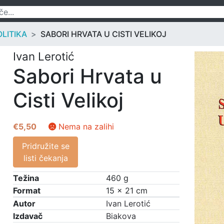
OLITIKA
SABORI HRVATA U CISTI VELIKOJ
Ivan Lerotić
Sabori Hrvata u
Cisti Velikoj
€
5,50
Nema na zalihi
Pridružite se
listi čekanja
Težina
460 g
Format
15 × 21 cm
Autor
Ivan Lerotić
Izdavač
Biakova