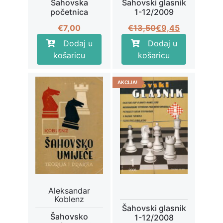
Šahovska
Šahovski glasnik
početnica
1-12/2009
Izvorna
Trenutna
€
7,00
€
13,50
€
9,45
cijena
cijena
Dodaj u
Dodaj u
bila
je:
košaricu
košaricu
je:
€9,45.
€13,50.
AKCIJA!
Aleksandar
Koblenz
Šahovski glasnik
Šahovsko
1-12/2008