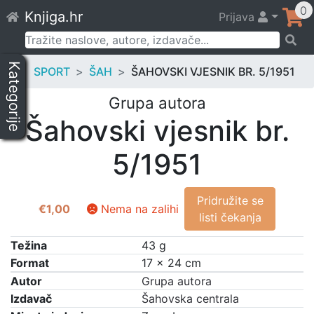
Skip
0
Knjiga.hr
Prijava
to
content
Pretraži:
Kategorije
SPORT
ŠAH
ŠAHOVSKI VJESNIK BR. 5/1951
Grupa autora
Šahovski vjesnik br.
5/1951
Pridružite se
€
1,00
Nema na zalihi
listi čekanja
Težina
43 g
Format
17 × 24 cm
Autor
Grupa autora
Izdavač
Šahovska centrala