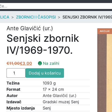
OLICA
ZBORNICI I ČASOPISI
SENJSKI ZBORNIK IV/196
Ante Glavičić (ur.)
AKCIJA!
Senjski zbornik
IV/1969-1970.
€
11,00
€
3,00
Na zalihi
Izvorna
Trenutna
Senjski
cijena
cijena
Dodaj u košaricu
zbornik
bila
je:
IV/1969-
Težina
1093 g
je:
€3,00.
1970.
Format
17 × 24 cm
€11,00.
količina
Autor
Ante Glavičić (ur.)
Izdavač
Gradski muzej Senj
Mjesto izdanja
Senj