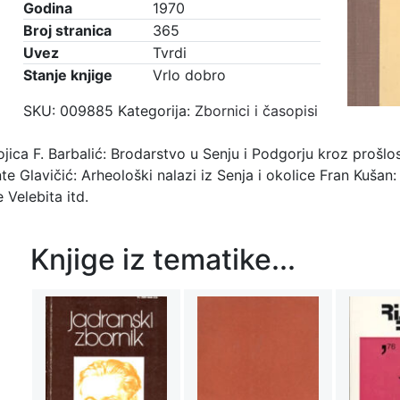
Godina
1970
Broj stranica
365
Uvez
Tvrdi
Stanje knjige
Vrlo dobro
SKU:
009885
Kategorija:
Zbornici i časopisi
ojica F. Barbalić: Brodarstvo u Senju i Podgorju kroz prošl
te Glavičić: Arheološki nalazi iz Senja i okolice Fran Kušan: 
 Velebita itd.
Knjige iz tematike...