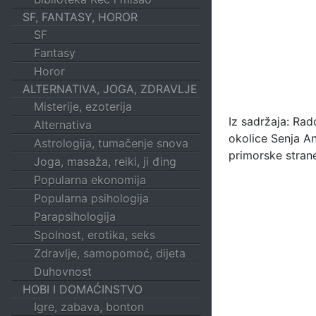
SF, FANTASY, HOROR
SF
Fantasy
Horor
ALTERNATIVA, JOGA, ZDRAVLJE
Misterije, ezoterija
Iz sadržaja: Rad
Alternativa
okolice Senja An
Astrologija, tumačenje snova
primorske strane
Joga, masaža, reiki, ji đing
Popularna ekonomija
Popularna psihologija
Parapsihologija
Spolnost, erotika, seks
Zdravlje, samopomoć, dijeta
Duhovnost
HOBI I DOMAĆINSTVO
Igre, zabava, bonton