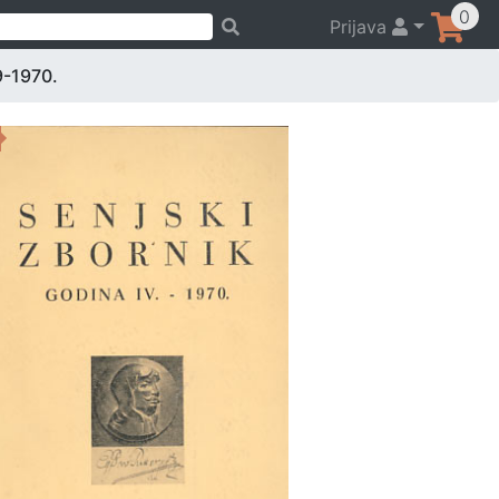
0
Prijava
9-1970.