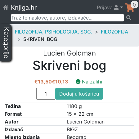
Skip
0
Knjiga.hr
Prijava
to
content
Pretraži:
Kategorije
FILOZOFIJA, PSIHOLOGIJA, SOC.
FILOZOFIJA
SKRIVENI BOG
Lucien Goldman
Skriveni bog
€
13,50
€
10,13
Na zalihi
Izvorna
Trenutna
Skriveni
cijena
cijena
Dodaj u košaricu
bog
bila
je:
Težina
količina
1180 g
je:
€10,13.
Format
15 × 22 cm
€13,50.
Autor
Lucien Goldman
Izdavač
BIGZ
Mjesto izdanja
Beograd