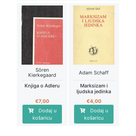
Sören
Adam Schaff
Kierkegaard
Knjiga o Adleru
Marksizam i
ljudska jedinka
€
7,00
€
4,00
Dodaj u
Dodaj u
košaricu
košaricu