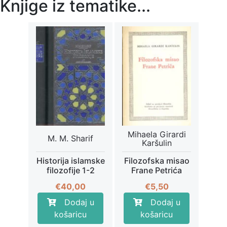
Knjige iz tematike...
Mihaela Girardi
M. M. Sharif
Karšulin
Historija islamske
Filozofska misao
filozofije 1-2
Frane Petrića
€
40,00
€
5,50
Dodaj u
Dodaj u
košaricu
košaricu