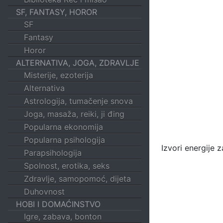
SF, FANTASY, HOROR
SF
Fantasy
Horor
ALTERNATIVA, JOGA, ZDRAVLJE
Misterije, ezoterija
Alternativa
Astrologija, tumačenje snova
Joga, masaža, reiki, ji đing
Popularna ekonomija
Popularna psihologija
Izvori energije z
Parapsihologija
Spolnost, erotika, seks
Zdravlje, samopomoć, dijeta
Duhovnost
HOBI I DOMAĆINSTVO
Igre, zabava, bonton