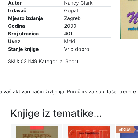
Autor
Nancy Clark
Izdavač
Gopal
Mjesto izdanja
Zagreb
Godina
2000
Broj stranica
401
Uvez
Meki
Stanje knjige
Vrlo dobro
SKU:
031149
Kategorija:
Sport
a vaš aktivan način življenja. Priručnik za sportaše, trenere 
Knjige iz tematike...
AKCIJA!