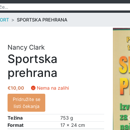
ORT
SPORTSKA PREHRANA
Nancy Clark
Sportska
prehrana
€
10,00
Nema na zalihi
Pridružite se
listi čekanja
Težina
753 g
Format
17 × 24 cm