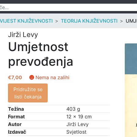
OVIJEST KNJIŽEVNOSTI
TEORIJA KNJIŽEVNOSTI
UMJ
Jirži Levy
Umjetnost
prevođenja
€
7,00
Nema na zalihi
Pridružite se
listi čekanja
Težina
403 g
Format
12 × 19 cm
Autor
Jirži Levy
Izdavač
Svjetlost