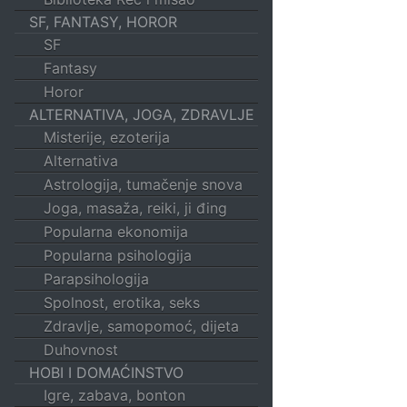
SF, FANTASY, HOROR
SF
Fantasy
Horor
ALTERNATIVA, JOGA, ZDRAVLJE
Misterije, ezoterija
Alternativa
Astrologija, tumačenje snova
Joga, masaža, reiki, ji đing
Popularna ekonomija
Popularna psihologija
Parapsihologija
Spolnost, erotika, seks
Zdravlje, samopomoć, dijeta
Duhovnost
HOBI I DOMAĆINSTVO
Igre, zabava, bonton