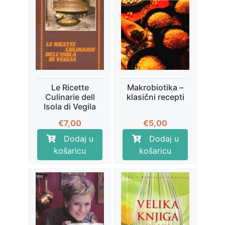
Le Ricette
Makrobiotika –
Culinarie dell
klasični recepti
Isola di Vegila
€
7,00
€
5,00
Dodaj u
Dodaj u
košaricu
košaricu