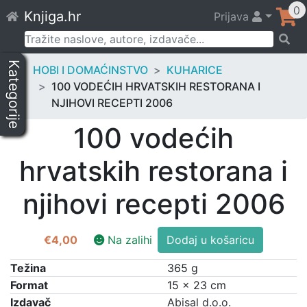
Skip
0
Knjiga.hr
Prijava
to
content
Pretraži:
Kategorije
HOBI I DOMAĆINSTVO
KUHARICE
100 VODEĆIH HRVATSKIH RESTORANA I
NJIHOVI RECEPTI 2006
100 vodećih
hrvatskih restorana i
njihovi recepti 2006
100
€
4,00
Na zalihi
Dodaj u košaricu
vodećih
hrvatskih
Težina
365 g
restorana
Format
15 × 23 cm
i
Izdavač
Abisal d.o.o.