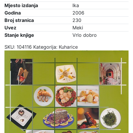
njihovi
Mjesto izdanja
Ika
recepti
Godina
2006
2006
Broj stranica
230
količina
Uvez
Meki
Stanje knjige
Vrlo dobro
SKU:
104116
Kategorija:
Kuharice