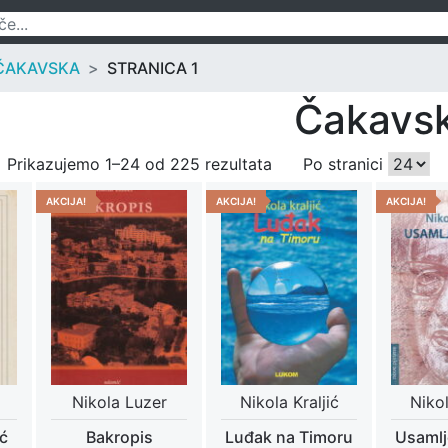
ČAKAVSKA
STRANICA 1
Čakavs
Prikazujemo 1–24 od 225 rezultata
Po stranici
AKCIJA!
AKCIJA!
AKCIJA!
Nikola Luzer
Nikola Kraljić
Nikol
ć
Bakropis
Luđak na Timoru
Usamlj