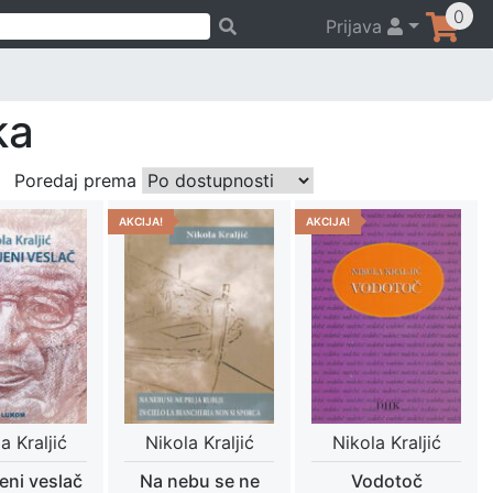
0
Prijava
ka
Poredaj prema
AKCIJA!
AKCIJA!
a Kraljić
Nikola Kraljić
Nikola Kraljić
eni veslač
Na nebu se ne
Vodotoč