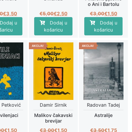
o Ani i Bartolu
Izvorna
Trenutna
Izvorna
Trenutna
Izvorna
Trenutna
00
€
3,50
€
5,00
€
2,50
€
3,00
€
1,50
cijena
cijena
cijena
cijena
cijena
cijena
Dodaj u
Dodaj u
Dodaj u
bila
je:
bila
je:
bila
je:
šaricu
košaricu
košaricu
je:
€3,50.
je:
€2,50.
je:
€1,50.
€7,00.
€5,00.
€3,00.
AKCIJA!
AKCIJA!
 Petković
Damir Sirnik
Radovan Tadej
 vilenjaci
Malikov čakavski
Astralije
brevijar
Izvorna
Trenutna
Izvorna
Trenutna
Izvorna
Trenutna
00
€
1,50
€
3,00
€
1,50
€
3,50
€
1,75