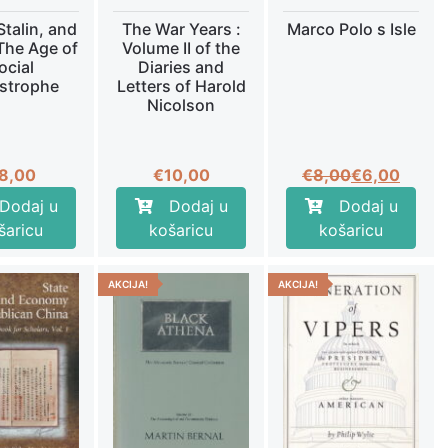
Stalin, and
The War Years :
Marco Polo s Isle
 The Age of
Volume II of the
ocial
Diaries and
strophe
Letters of Harold
Nicolson
Izvorna
Trenutna
8,00
€
10,00
€
8,00
€
6,00
cijena
cijena
Dodaj u
Dodaj u
Dodaj u
bila
je:
šaricu
košaricu
košaricu
je:
€6,00.
€8,00.
AKCIJA!
AKCIJA!