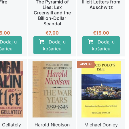
Fire
The Pyramid of
Illicit Letters from
Lies: Lex
Auschwitz
Greensill and the
Billion-Dollar
Scandal
5,00
€
7,00
€
15,00
Dodaj u
Dodaj u
Dodaj u
šaricu
košaricu
košaricu
AKCIJA!
 Gellately
Harold Nicolson
Michael Donley