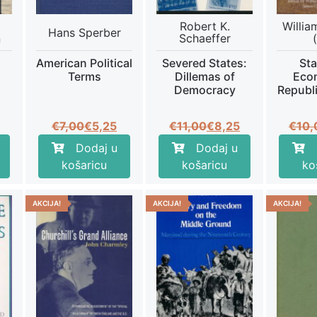
Robert K.
Willia
Hans Sperber
n
Schaeffer
American Political
Severed States:
Sta
Terms
Dillemas of
Eco
Democracy
Republ
a
tna
Izvorna
Trenutna
Izvorna
Trenutna
€
7,00
€
5,25
€
11,00
€
8,25
€
10,
cijena
cijena
cijena
cijena
Dodaj u
Dodaj u
bila
je:
bila
je:
košaricu
košaricu
ko
.
je:
€5,25.
je:
€8,25.
.
€7,00.
€11,00.
AKCIJA!
AKCIJA!
AKCIJA!