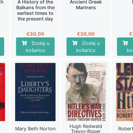
th
A History of the
Ancient Greek
Balkans from the
Mariners
earliest times to
the present day
€
30,00
€
30,00
€
Dodaj u
Dodaj u
košaricu
košaricu
ko
Hugh Redwald
Mary Beth Norton
Robert
Trevor-Roper