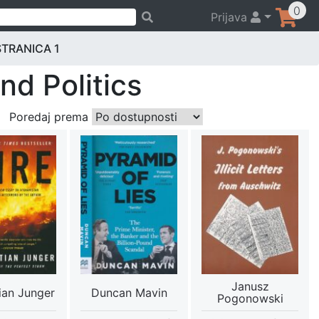
0
Prijava
STRANICA 1
nd Politics
Poredaj prema
Janusz
ian Junger
Duncan Mavin
Pogonowski