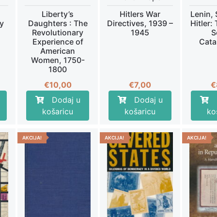
Liberty’s
Hitlers War
Lenin, 
y
Daughters : The
Directives, 1939 –
Hitler:
Revolutionary
1945
S
Experience of
Cata
American
Women, 1750-
1800
€
10,00
€
7,00
€
Dodaj u
Dodaj u
košaricu
košaricu
ko
AKCIJA!
AKCIJA!
AKCIJA!