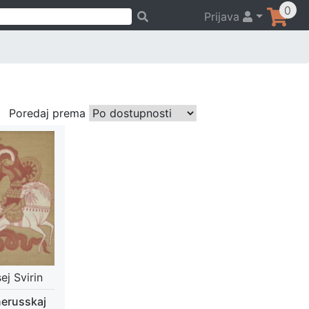
0
Prijava
Poredaj prema
ej Svirin
erusskaj