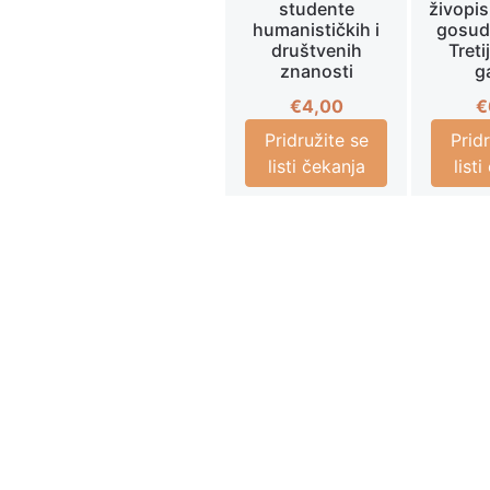
studente
živopis
humanističkih i
gosud
društvenih
Treti
znanosti
g
€
4,00
€
Pridružite se
Prid
listi čekanja
list