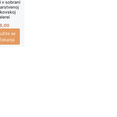
i v sobrani
arstvenoj
jkovskoj
alerei
6,00
ružite se
i čekanja