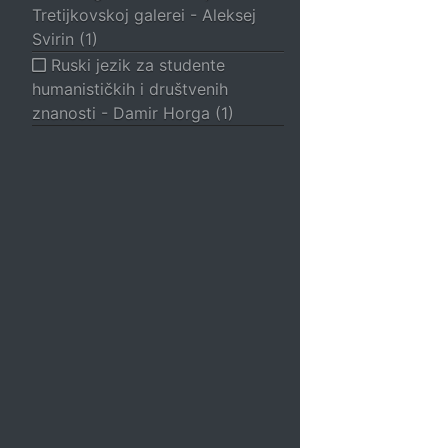
Tretijkovskoj galerei - Aleksej
SF, FANTASY, HOROR
Svirin (1)
SF
Ruski jezik za studente
Fantasy
humanističkih i društvenih
Horor
znanosti - Damir Horga (1)
ALTERNATIVA, JOGA, ZDRAVLJE
Misterije, ezoterija
Alternativa
Astrologija, tumačenje snova
Joga, masaža, reiki, ji đing
Popularna ekonomija
Popularna psihologija
Parapsihologija
Spolnost, erotika, seks
Zdravlje, samopomoć, dijeta
Duhovnost
HOBI I DOMAĆINSTVO
Igre, zabava, bonton