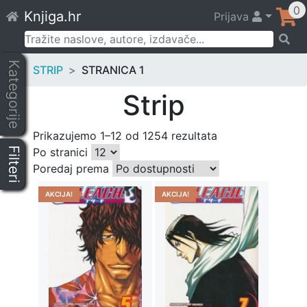
Skip
0
Knjiga.hr
Prijava
to
content
Pretraži:
Kategorije
STRIP
STRANICA 1
Strip
Prikazujemo 1–12 od 1254 rezultata
Filteri
Po stranici
Poredaj prema
AKCIJA!
AKCIJA!