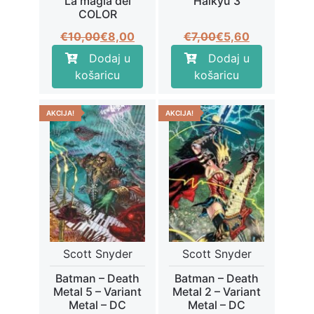
La magia del
Haikyu 3
COLOR
Izvorna
Trenutna
Izvorna
Trenutna
€
10,00
€
8,00
€
7,00
€
5,60
cijena
cijena
cijena
cijena
Dodaj u
Dodaj u
bila
je:
bila
je:
košaricu
košaricu
je:
€8,00.
je:
€5,60.
€10,00.
€7,00.
AKCIJA!
AKCIJA!
Scott Snyder
Scott Snyder
Batman – Death
Batman – Death
Metal 5 – Variant
Metal 2 – Variant
Metal – DC
Metal – DC