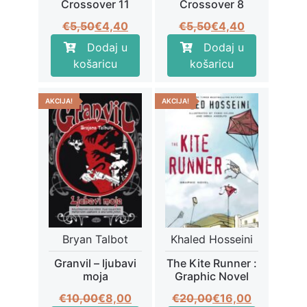
Crossover 11
Crossover 8
Izvorna
Trenutna
Izvorna
Trenutna
€
5,50
€
4,40
€
5,50
€
4,40
cijena
cijena
cijena
cijena
Dodaj u
Dodaj u
bila
je:
bila
je:
košaricu
košaricu
je:
€4,40.
je:
€4,40.
€5,50.
€5,50.
AKCIJA!
AKCIJA!
Bryan Talbot
Khaled Hosseini
Granvil – ljubavi
The Kite Runner :
moja
Graphic Novel
Izvorna
Trenutna
Izvorna
Trenutna
€
10,00
€
8,00
€
20,00
€
16,00