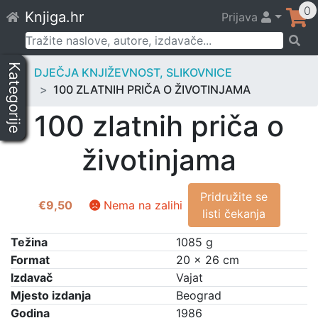
Skip
0
Knjiga.hr
Prijava
to
content
Pretraži:
Kategorije
DJEČJA KNJIŽEVNOST, SLIKOVNICE
100 ZLATNIH PRIČA O ŽIVOTINJAMA
100 zlatnih priča o
životinjama
Pridružite se
€
9,50
Nema na zalihi
listi čekanja
Težina
1085 g
Format
20 × 26 cm
Izdavač
Vajat
Mjesto izdanja
Beograd
Godina
1986