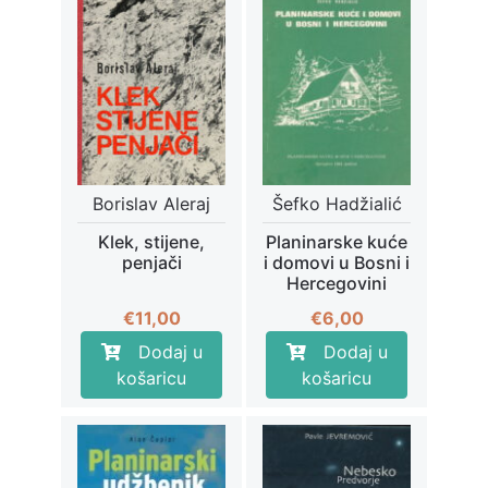
Borislav Aleraj
Šefko Hadžialić
Klek, stijene,
Planinarske kuće
penjači
i domovi u Bosni i
Hercegovini
€
11,00
€
6,00
Dodaj u
Dodaj u
košaricu
košaricu