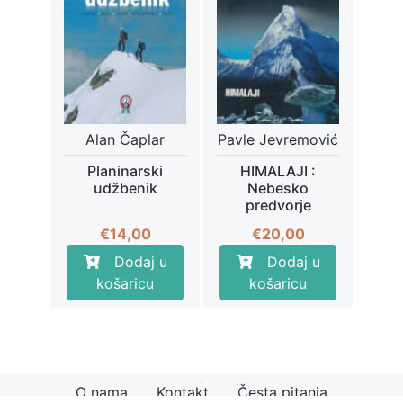
Alan Čaplar
Pavle Jevremović
Planinarski
HIMALAJI :
udžbenik
Nebesko
predvorje
€
14,00
€
20,00
Dodaj u
Dodaj u
košaricu
košaricu
O nama
Kontakt
Česta pitanja