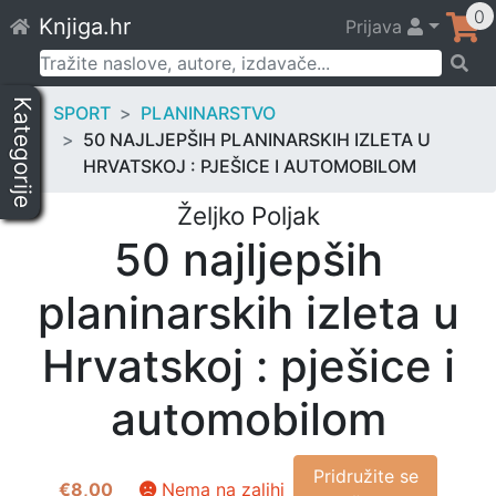
Skip
0
Knjiga.hr
Prijava
to
content
Pretraži:
Kategorije
SPORT
PLANINARSTVO
50 NAJLJEPŠIH PLANINARSKIH IZLETA U
HRVATSKOJ : PJEŠICE I AUTOMOBILOM
Željko Poljak
50 najljepših
planinarskih izleta u
Hrvatskoj : pješice i
automobilom
Pridružite se
€
8,00
Nema na zalihi