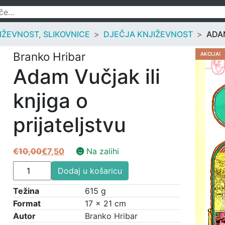
IŽEVNOST, SLIKOVNICE
DJEČJA KNJIŽEVNOST
ADAM
Branko Hribar
AKCIJA!
Adam Vučjak ili
knjiga o
prijateljstvu
€
10,00
€
7,50
Na zalihi
Izvorna
Trenutna
Adam
cijena
cijena
Dodaj u košaricu
Vučjak
bila
je:
ili
Težina
615 g
je:
€7,50.
knjiga
Format
17 × 21 cm
€10,00.
o
Autor
Branko Hribar