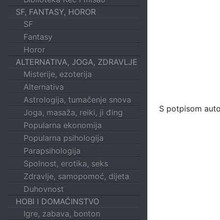
SF, FANTASY, HOROR
SF
Fantasy
Horor
ALTERNATIVA, JOGA, ZDRAVLJE
Misterije, ezoterija
Alternativa
Astrologija, tumačenje snova
S potpisom autor
Joga, masaža, reiki, ji đing
Popularna ekonomija
Popularna psihologija
Parapsihologija
Spolnost, erotika, seks
Zdravlje, samopomoć, dijeta
Duhovnost
HOBI I DOMAĆINSTVO
Igre, zabava, bonton