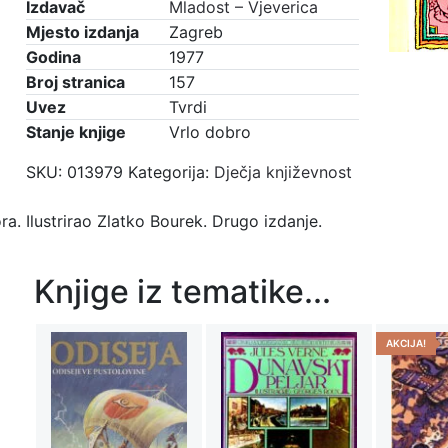
prijateljstvu
Izdavač
Mladost – Vjeverica
količina
Mjesto izdanja
Zagreb
Godina
1977
Broj stranica
157
Uvez
Tvrdi
Stanje knjige
Vrlo dobro
SKU:
013979
Kategorija:
Dječja književnost
a. Ilustrirao Zlatko Bourek. Drugo izdanje.
Knjige iz tematike...
AKCIJA!