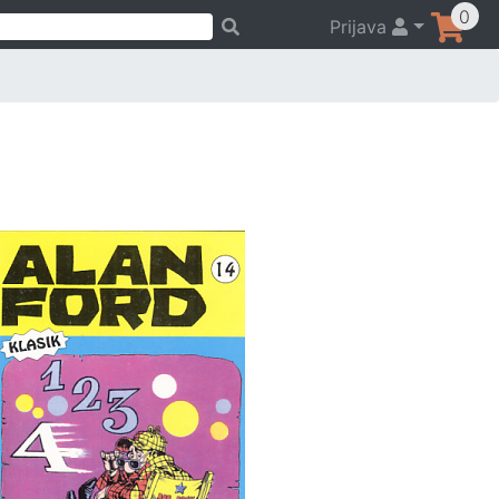
0
Prijava