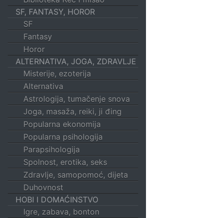
SF, FANTASY, HOROR
SF
Fantasy
Horor
ALTERNATIVA, JOGA, ZDRAVLJE
Misterije, ezoterija
Alternativa
Astrologija, tumačenje snova
Joga, masaža, reiki, ji đing
Popularna ekonomija
Popularna psihologija
Parapsihologija
Spolnost, erotika, seks
Zdravlje, samopomoć, dijeta
Duhovnost
HOBI I DOMAĆINSTVO
Igre, zabava, bonton