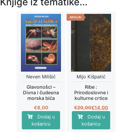
Knjige iz tematike...
AKCIJA!
Neven Milišić
Mijo Kišpatić
Glavonošci –
Ribe :
Divna i čudesna
Prirodoslovne i
morska bića
kulturne crtice
Izvorna
Trenutna
€
8,00
€
20,00
€
14,00
cijena
cijena
Dodaj u
Dodaj u
bila
je:
košaricu
košaricu
je:
€14,00.