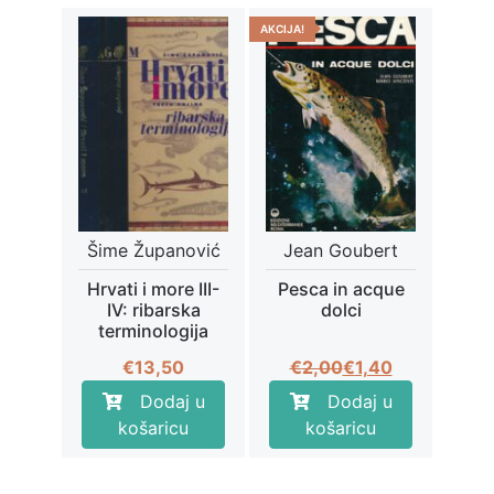
€20,00.
AKCIJA!
Šime Županović
Jean Goubert
Hrvati i more III-
Pesca in acque
IV: ribarska
dolci
terminologija
Izvorna
Trenutna
€
13,50
€
2,00
€
1,40
cijena
cijena
Dodaj u
Dodaj u
bila
je:
košaricu
košaricu
je:
€1,40.
€2,00.