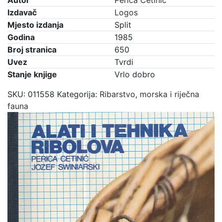
Autor
Perica Cetinić
Izdavač
Logos
Mjesto izdanja
Split
Godina
1985
Broj stranica
650
Uvez
Tvrdi
Stanje knjige
Vrlo dobro
SKU:
011558
Kategorija:
Ribarstvo, morska i riječna
fauna