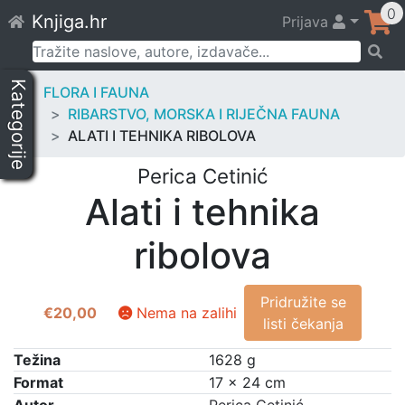
Skip
0
Knjiga.hr
Prijava
to
content
Pretraži:
Kategorije
FLORA I FAUNA
RIBARSTVO, MORSKA I RIJEČNA FAUNA
ALATI I TEHNIKA RIBOLOVA
Perica Cetinić
Alati i tehnika
ribolova
Pridružite se
€
20,00
Nema na zalihi
listi čekanja
Težina
1628 g
Format
17 × 24 cm