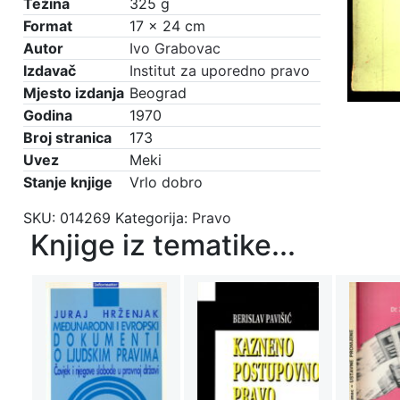
Težina
325 g
Format
17 × 24 cm
Autor
Ivo Grabovac
Izdavač
Institut za uporedno pravo
Mjesto izdanja
Beograd
Godina
1970
Broj stranica
173
Uvez
Meki
Stanje knjige
Vrlo dobro
SKU:
014269
Kategorija:
Pravo
Knjige iz tematike...