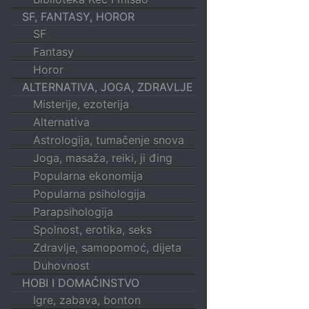
SF, FANTASY, HOROR
SF
Fantasy
Horor
ALTERNATIVA, JOGA, ZDRAVLJE
Misterije, ezoterija
Alternativa
Astrologija, tumačenje snova
Joga, masaža, reiki, ji đing
Popularna ekonomija
Popularna psihologija
Parapsihologija
Spolnost, erotika, seks
Zdravlje, samopomoć, dijeta
Duhovnost
HOBI I DOMAĆINSTVO
Igre, zabava, bonton