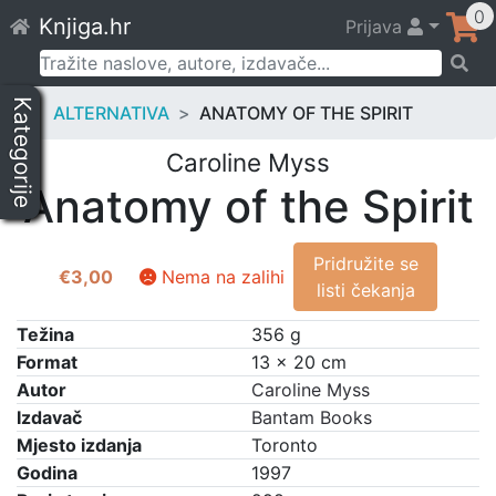
Skip
0
Knjiga.hr
Prijava
to
content
Pretraži:
Kategorije
ALTERNATIVA
ANATOMY OF THE SPIRIT
Caroline Myss
Anatomy of the Spirit
Pridružite se
€
3,00
Nema na zalihi
listi čekanja
Težina
356 g
Format
13 × 20 cm
Autor
Caroline Myss
Izdavač
Bantam Books
Mjesto izdanja
Toronto
Godina
1997