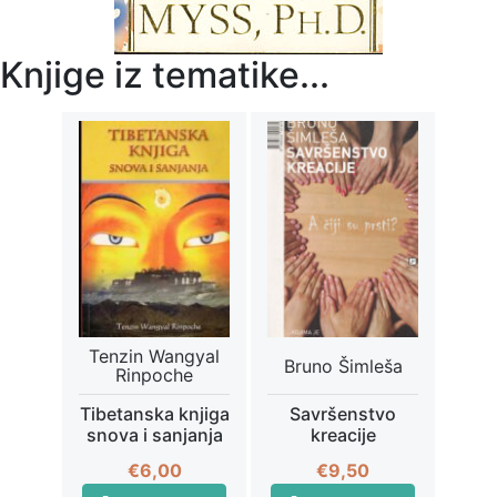
Knjige iz tematike...
Tenzin Wangyal
Bruno Šimleša
Rinpoche
Tibetanska knjiga
Savršenstvo
snova i sanjanja
kreacije
€
6,00
€
9,50