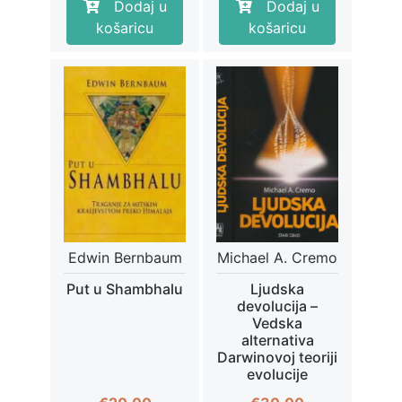
Dodaj u
Dodaj u
košaricu
košaricu
Edwin Bernbaum
Michael A. Cremo
Put u Shambhalu
Ljudska
devolucija –
Vedska
alternativa
Darwinovoj teoriji
evolucije