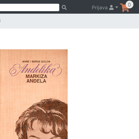
0
Prijava
U