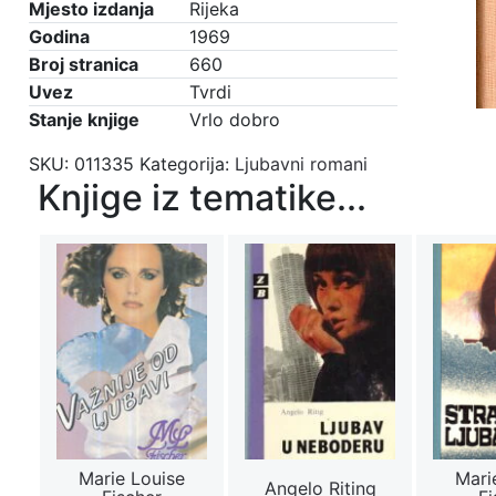
Mjesto izdanja
Rijeka
Godina
1969
Broj stranica
660
Uvez
Tvrdi
Stanje knjige
Vrlo dobro
SKU:
011335
Kategorija:
Ljubavni romani
Knjige iz tematike...
Marie Louise
Mari
Angelo Riting