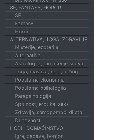
SF, FANTASY, HOROR
SF
Fantasy
Horor
ALTERNATIVA, JOGA, ZDRAVLJE
Misterije, ezoterija
Alternativa
Astrologija, tumačenje snova
Joga, masaža, reiki, ji đing
Popularna ekonomija
Popularna psihologija
Parapsihologija
Spolnost, erotika, seks
Zdravlje, samopomoć, dijeta
Duhovnost
HOBI I DOMAĆINSTVO
Igre, zabava, bonton