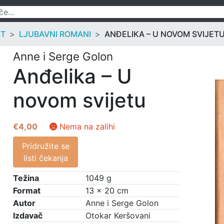
ST
LJUBAVNI ROMANI
ANĐELIKA – U NOVOM SVIJET
Anne i Serge Golon
Anđelika – U
novom svijetu
€
4,00
Nema na zalihi
Pridružite se
listi čekanja
Težina
1049 g
Format
13 × 20 cm
Autor
Anne i Serge Golon
Izdavač
Otokar Keršovani