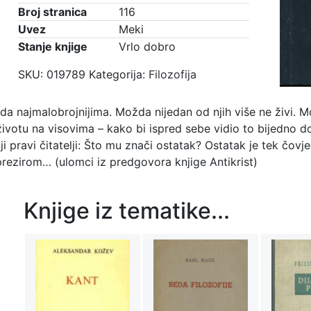
Broj stranica
116
Uvez
Meki
Stanje knjige
Vrlo dobro
SKU:
019789
Kategorija:
Filozofija
ada najmalobrojnijima. Možda nijedan od njih više ne živi.
životu na visovima – kako bi ispred sebe vidio to bijedno do
i pravi čitatelji: Što mu znači ostatak? Ostatak je tek čo
rezirom… (ulomci iz predgovora knjige Antikrist)
Knjige iz tematike...