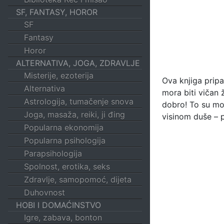
SF, FANTASY, HOROR
SF
Fantasy
Horor
ALTERNATIVA, JOGA, ZDRAVLJE
Misterije, ezoterija
Ova knjiga prip
Alternativa
mora biti vičan 
Astrologija, tumačenje snova
dobro! To su moj
Joga, masaža, reiki, ji đing
visinom duše – p
Popularna ekonomija
Popularna psihologija
Parapsihologija
Spolnost, erotika, seks
Zdravlje, samopomoć, dijeta
Duhovnost
HOBI I DOMAĆINSTVO
Igre, zabava, bonton