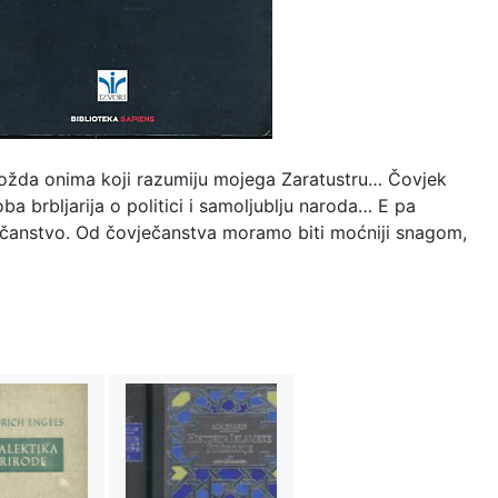
 Možda onima koji razumiju mojega Zaratustru… Čovjek
ba brbljarija o politici i samoljublju naroda… E pa
vječanstvo. Od čovječanstva moramo biti moćniji snagom,