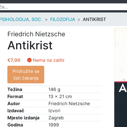
 PSIHOLOGIJA, SOC.
FILOZOFIJA
ANTIKRIST
Friedrich Nietzsche
Antikrist
€
7,00
Nema na zalihi
Pridružite se
listi čekanja
Težina
146 g
Format
13 × 21 cm
Autor
Friedrich Nietzsche
Izdavač
Izvori
Mjesto izdanja
Zagreb
Godina
1999