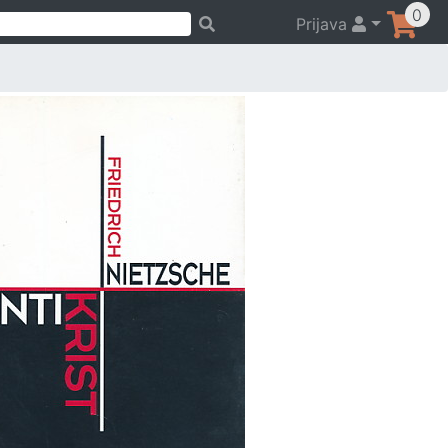
0
Prijava