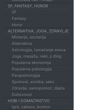
SF, FANTASY, HOROR
SF
Fantasy
Horor
ALTERNATIVA, JOGA, ZDRAVLJE
Misterije, ezoterija
Alternativa
Astrologija, tumačenje snova
Joga, masaža, reiki, ji đing
Popularna ekonomija
Popularna psihologija
Parapsihologija
Spolnost, erotika, seks
Zdravlje, samopomoć, dijeta
Duhovnost
HOBI I DOMAĆINSTVO
Igre, zabava, bonton