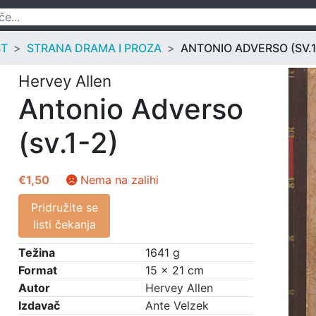
ST
STRANA DRAMA I PROZA
ANTONIO ADVERSO (SV.1
Hervey Allen
Antonio Adverso
(sv.1-2)
€
1,50
Nema na zalihi
Pridružite se
listi čekanja
Težina
1641 g
Format
15 × 21 cm
Autor
Hervey Allen
Izdavač
Ante Velzek