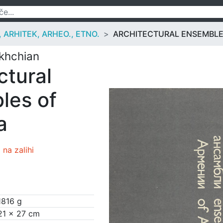
ARHITEK, ARHEO., ETNO.
ARCHITECTURAL ENSEMBLE
akhchian
ctural
les of
a
na zalihi
1816 g
21 × 27 cm