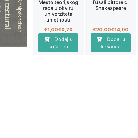
Mesto teorijskog
Füssli pittore di
rada u okviru
Shakespeare
univerziteta
umetnosti
Izvorna
Trenutna
Izvorna
Trenutna
€
1,00
€
0,70
€
20,00
€
14,00
cijena
cijena
cijena
cijena
Dodaj u
Dodaj u
bila
je:
bila
je:
košaricu
košaricu
je:
€0,70.
je:
€14,00.
€1,00.
€20,00.