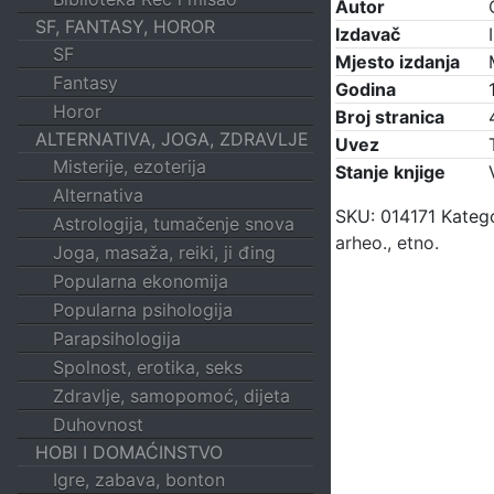
Autor
SF, FANTASY, HOROR
Izdavač
SF
Mjesto izdanja
Fantasy
Godina
Horor
Broj stranica
ALTERNATIVA, JOGA, ZDRAVLJE
Uvez
Misterije, ezoterija
Stanje knjige
Alternativa
SKU:
014171
Katego
Astrologija, tumačenje snova
arheo., etno.
Joga, masaža, reiki, ji đing
Popularna ekonomija
Popularna psihologija
Parapsihologija
Spolnost, erotika, seks
Zdravlje, samopomoć, dijeta
Duhovnost
HOBI I DOMAĆINSTVO
Igre, zabava, bonton