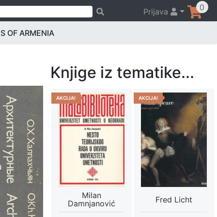
0
Prijava
S OF ARMENIA
Knjige iz tematike...
AKCIJA!
AKCIJA!
Milan
Fred Licht
Damnjanović