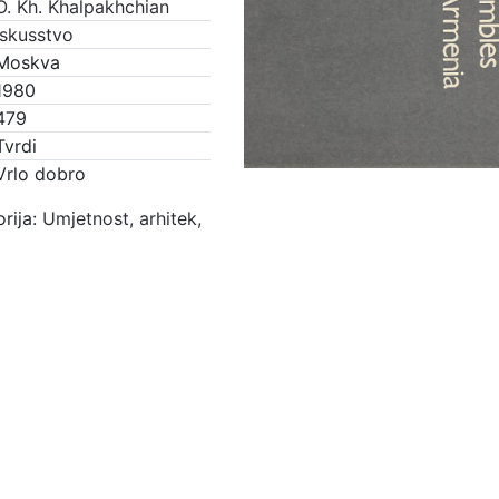
O. Kh. Khalpakhchian
Iskusstvo
Moskva
1980
479
Tvrdi
Vrlo dobro
rija:
Umjetnost, arhitek,