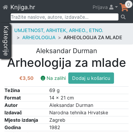
Skip
0
Knjiga.hr
Prijava
to
content
Pretraži:
Kategorije
UMJETNOST, ARHITEK, ARHEO., ETNO.
ARHEOLOGIJA
ARHEOLOGIJA ZA MLADE
Aleksandar Durman
Arheologija za mlade
Arheologija
€
3,50
Na zalihi
Dodaj u košaricu
za
mlade
Težina
69 g
količina
Format
14 × 21 cm
Autor
Aleksandar Durman
Izdavač
Narodna tehnika Hrvatske
Mjesto izdanja
Zagreb
Godina
1982