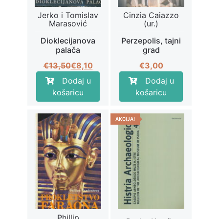
Jerko i Tomislav
Cinzia Caiazzo
Marasović
(ur.)
Dioklecijanova
Perzepolis, tajni
palača
grad
Izvorna
Trenutna
€
13,50
€
8,10
€
3,00
cijena
cijena
Dodaj u
Dodaj u
bila
je:
košaricu
košaricu
je:
€8,10.
€13,50.
AKCIJA!
Phillip