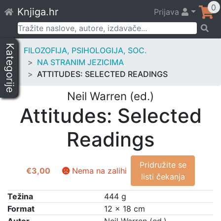
Skip
0
Knjiga.hr
Prijava
to
content
Pretraži:
Kategorije
FILOZOFIJA, PSIHOLOGIJA, SOC.
NA STRANIM JEZICIMA
ATTITUDES: SELECTED READINGS
Neil Warren (ed.)
Attitudes: Selected
Readings
Pridružite se
€
3,00
Nema na zalihi
listi čekanja
Težina
444 g
Format
12 × 18 cm