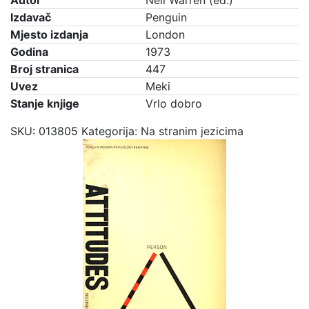
Autor
Neil Warren (ed.)
Izdavač
Penguin
Mjesto izdanja
London
Godina
1973
Broj stranica
447
Uvez
Meki
Stanje knjige
Vrlo dobro
SKU:
013805
Kategorija:
Na stranim jezicima