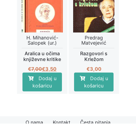
H. Mihanović-
Predrag
Salopek (ur.)
Matvejević
Aralica u očima
Razgovori s
književne kritike
Krležom
Izvorna
Trenutna
€
7,00
€
3,50
€
3,00
cijena
cijena
Dodaj u
Dodaj u
bila
je:
košaricu
košaricu
je:
€3,50.
€7,00.
O nama
Kontakt
Česta pitanja
© 2026
Knjiga.hr
Načini plaćanja
Uvjeti kupnje