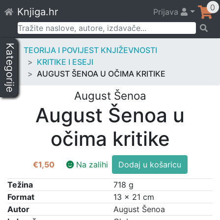
Skip
0
Knjiga.hr
Prijava
to
content
Pretraži:
Kategorije
TEORIJA I POVIJEST KNJIŽEVNOSTI
KRITIKE I ESEJI
AUGUST ŠENOA U OČIMA KRITIKE
August Šenoa
August Šenoa u
očima kritike
August
€
1,50
Na zalihi
Dodaj u košaricu
Šenoa
u
Težina
718 g
očima
Format
13 × 21 cm
kritike
Autor
August Šenoa
količina