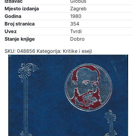
Izdavač
Globus
Mjesto izdanja
Zagreb
Godina
1980
Broj stranica
354
Uvez
Tvrdi
Stanje knjige
Dobro
SKU:
048856
Kategorija:
Kritike i eseji