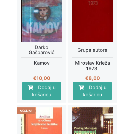
Darko
Grupa autora
Gašparović
Kamov
Miroslav Krleža
1973.
€
10,00
€
8,00
Dodaj u
Dodaj u
košaricu
košaricu
AKCIJA!