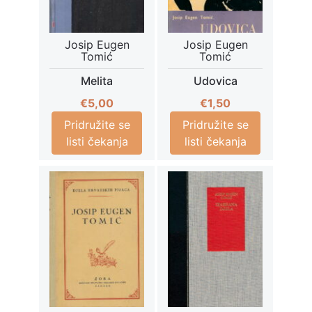
Josip Eugen
Josip Eugen
Tomić
Tomić
Melita
Udovica
€
5,00
€
1,50
Pridružite se
Pridružite se
listi čekanja
listi čekanja