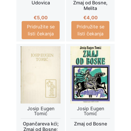
Udovica
Zmaj od Bosne,
Melita
€
5,00
€
4,00
Pridružite se
Pridružite se
listi čekanja
listi čekanja
Josip Eugen
Josip Eugen
Tomić
Tomić
Opančareva kći;
Zmaj od Bosne
Zmaj od Bosne;