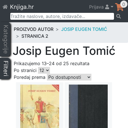
Skip
0
Knjiga.hr
Prijava
to
content
Pretraži:
Kategorije
PROIZVOD AUTOR
JOSIP EUGEN TOMIĆ
STRANICA 2
Josip Eugen Tomić
Filteri
Prikazujemo 13–24 od 25 rezultata
Po stranici
Poredaj prema