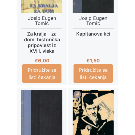
Josip Eugen
Josip Eugen
Tomić
Tomić
Za kralja – za
Kapitanova kći
dom: historička
pripoviest iz
XVIII. vieka
€
6,00
€
1,50
Pridružite se
Pridružite se
listi čekanja
listi čekanja