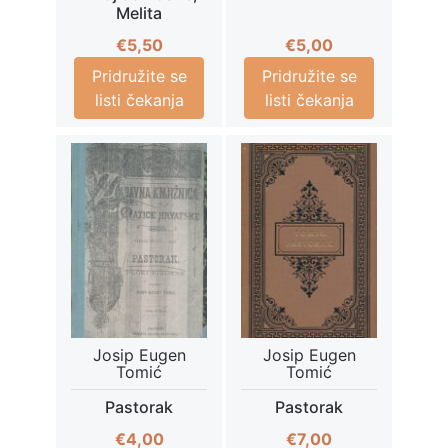
Melita
€
5,50
€
5,00
Pridružite se
Pridružite se
listi čekanja
listi čekanja
Josip Eugen
Josip Eugen
Tomić
Tomić
Pastorak
Pastorak
€
4,00
€
7,00