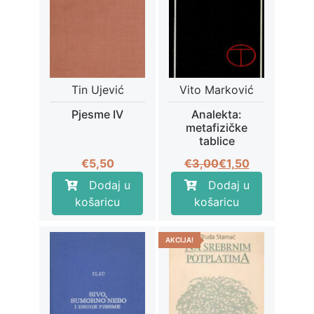
Tin Ujević
Vito Marković
Pjesme IV
Analekta:
metafizičke
tablice
Izvorna
Trenutna
€
5,50
€
3,00
€
1,50
cijena
cijena
Dodaj u
Dodaj u
bila
je:
košaricu
košaricu
je:
€1,50.
€3,00.
AKCIJA!