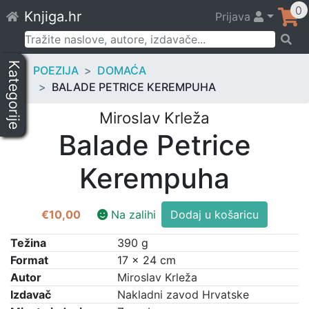
Skip
0
Knjiga.hr
Prijava
to
content
Pretraži:
Kategorije
POEZIJA
DOMAĆA
BALADE PETRICE KEREMPUHA
Miroslav Krleža
Balade Petrice
Kerempuha
Balade
€
10,00
Na zalihi
Dodaj u košaricu
Petrice
Kerempuha
Težina
390 g
količina
Format
17 × 24 cm
Autor
Miroslav Krleža
Izdavač
Nakladni zavod Hrvatske