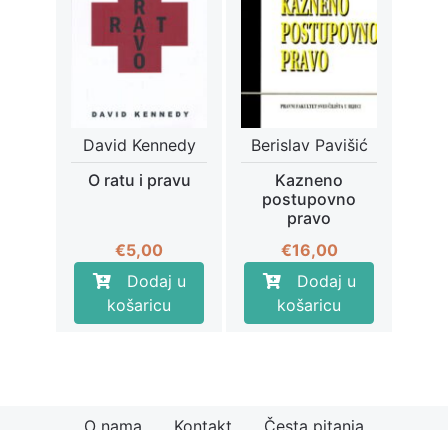
David Kennedy
Berislav Pavišić
O ratu i pravu
Kazneno
postupovno
pravo
€
5,00
€
16,00
Dodaj u
Dodaj u
košaricu
košaricu
O nama
Kontakt
Česta pitanja