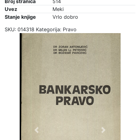
Broj stranica
514
Uvez
Meki
Stanje knjige
Vrlo dobro
SKU:
014318
Kategorija:
Pravo
Previous
Next