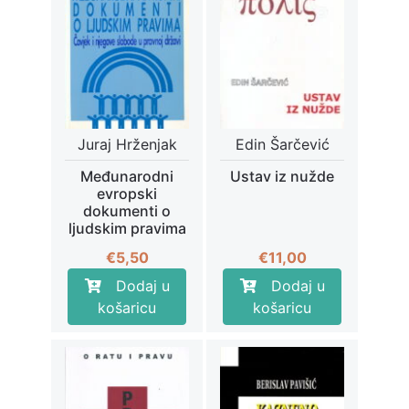
Juraj Hrženjak
Edin Šarčević
Međunarodni
Ustav iz nužde
evropski
dokumenti o
ljudskim pravima
€
5,50
€
11,00
Dodaj u
Dodaj u
košaricu
košaricu