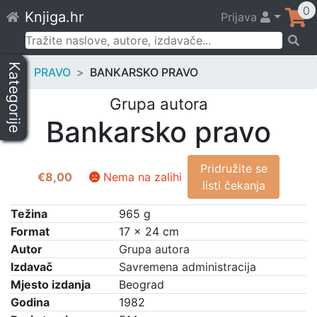
Skip
0
Knjiga.hr
Prijava
to
content
Pretraži:
Kategorije
PRAVO
BANKARSKO PRAVO
Grupa autora
Bankarsko pravo
Pridružite se
€
8,00
Nema na zalihi
listi čekanja
Težina
965 g
Format
17 × 24 cm
Autor
Grupa autora
Izdavač
Savremena administracija
Mjesto izdanja
Beograd
Godina
1982