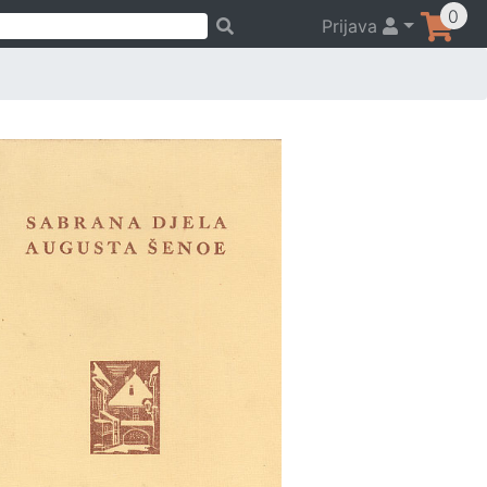
0
Prijava