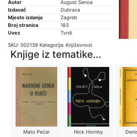
Autor
August Šenoa
Izdavač
Dubrava
Mjesto izdanja
Zagreb
Broj stranica
183
Uvez
Tvrdi
SKU:
002139
Kategorija:
Književnost
Knjige iz tematike...
Mato Pećar
Nick Hornby
Denis