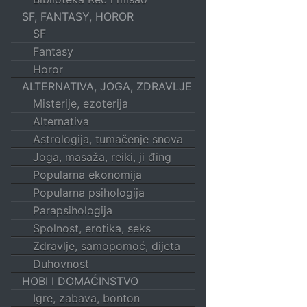
SF, FANTASY, HOROR
SF
Fantasy
Horor
ALTERNATIVA, JOGA, ZDRAVLJE
Misterije, ezoterija
Alternativa
Astrologija, tumačenje snova
Joga, masaža, reiki, ji đing
Popularna ekonomija
Popularna psihologija
Parapsihologija
Spolnost, erotika, seks
Zdravlje, samopomoć, dijeta
Duhovnost
HOBI I DOMAĆINSTVO
Igre, zabava, bonton