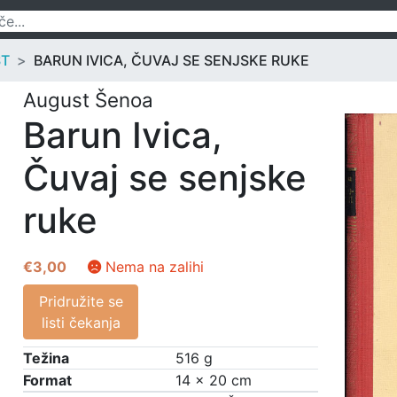
ST
BARUN IVICA, ČUVAJ SE SENJSKE RUKE
August Šenoa
Barun Ivica,
Čuvaj se senjske
ruke
€
3,00
Nema na zalihi
Pridružite se
listi čekanja
Težina
516 g
Format
14 × 20 cm