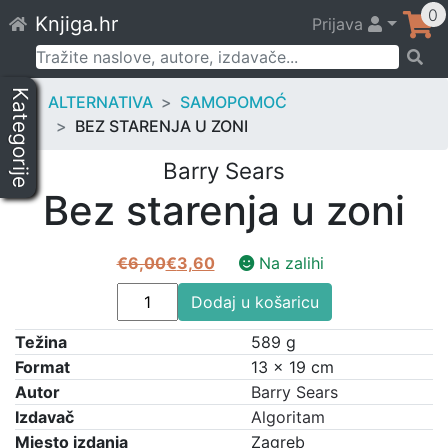
Skip
0
Knjiga.hr
Prijava
to
content
Pretraži:
Kategorije
ALTERNATIVA
SAMOPOMOĆ
BEZ STARENJA U ZONI
Barry Sears
Bez starenja u zoni
€
6,00
€
3,60
Na zalihi
Izvorna
Trenutna
Bez
cijena
cijena
Dodaj u košaricu
starenja
bila
je:
Težina
u
589 g
je:
€3,60.
zoni
Format
13 × 19 cm
€6,00.
količina
Autor
Barry Sears
Izdavač
Algoritam
Mjesto izdanja
Zagreb