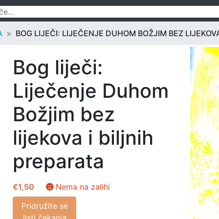
A
BOG LIJEČI: LIJEČENJE DUHOM BOŽJIM BEZ LIJEKOVA
Bog liječi:
Liječenje Duhom
Božjim bez
lijekova i biljnih
preparata
€
1,50
Nema na zalihi
Pridružite se
listi čekanja