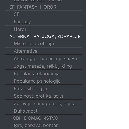
SF, FANTASY, HOROR
SF
Fantasy
Horor
ALTERNATIVA, JOGA, ZDRAVLJE
Misterije, ezoterija
Alternativa
Astrologija, tumačenje snova
Joga, masaža, reiki, ji đing
Popularna ekonomija
Popularna psihologija
Parapsihologija
Spolnost, erotika, seks
Zdravlje, samopomoć, dijeta
Duhovnost
HOBI I DOMAĆINSTVO
Igre, zabava, bonton