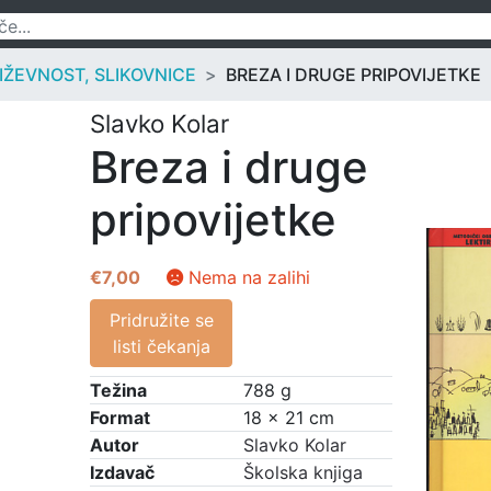
IŽEVNOST, SLIKOVNICE
BREZA I DRUGE PRIPOVIJETKE
Slavko Kolar
Breza i druge
pripovijetke
€
7,00
Nema na zalihi
Pridružite se
listi čekanja
Težina
788 g
Format
18 × 21 cm
Autor
Slavko Kolar
Izdavač
Školska knjiga