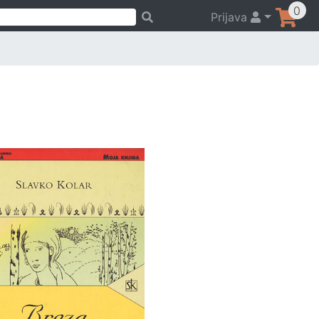
0
Prijava