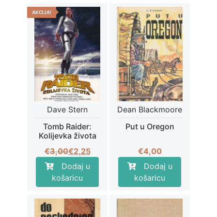
AKCIJA!
Dave Stern
Dean Blackmoore
Tomb Raider:
Put u Oregon
Kolijevka života
Izvorna
Trenutna
€
3,00
€
2,25
€
4,00
cijena
cijena
Dodaj u
Dodaj u
bila
je:
košaricu
košaricu
je:
€2,25.
€3,00.