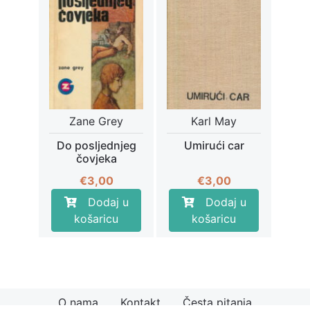
Zane Grey
Karl May
Do posljednjeg
Umirući car
čovjeka
€
3,00
€
3,00
Dodaj u
Dodaj u
košaricu
košaricu
O nama
Kontakt
Česta pitanja