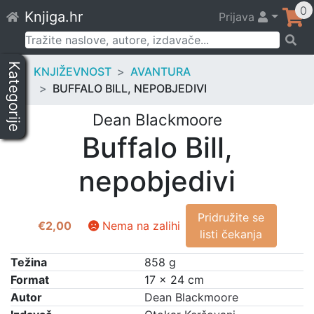
Skip
0
Knjiga.hr
Prijava
to
content
Pretraži:
Kategorije
KNJIŽEVNOST
AVANTURA
BUFFALO BILL, NEPOBJEDIVI
Dean Blackmoore
Buffalo Bill,
nepobjedivi
Pridružite se
€
2,00
Nema na zalihi
listi čekanja
Težina
858 g
Format
17 × 24 cm
Autor
Dean Blackmoore