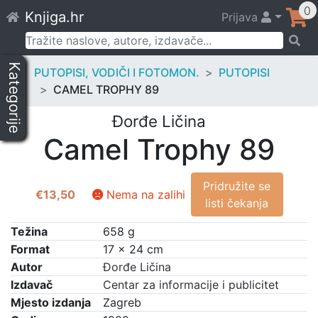
Skip
0
Knjiga.hr
Prijava
to
content
Pretraži:
Kategorije
PUTOPISI, VODIČI I FOTOMON.
PUTOPISI
CAMEL TROPHY 89
Đorđe Ličina
Camel Trophy 89
Pridružite se
€
13,50
Nema na zalihi
listi čekanja
Težina
658 g
Format
17 × 24 cm
Autor
Đorđe Ličina
Izdavač
Centar za informacije i publicitet
Mjesto izdanja
Zagreb