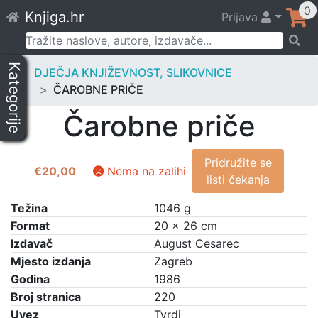
Skip
0
Knjiga.hr
Prijava
to
content
Pretraži:
Kategorije
DJEČJA KNJIŽEVNOST, SLIKOVNICE
ČAROBNE PRIČE
Čarobne priče
Pridružite se
€
20,00
Nema na zalihi
listi čekanja
Težina
1046 g
Format
20 × 26 cm
Izdavač
August Cesarec
Mjesto izdanja
Zagreb
Godina
1986
Broj stranica
220
Uvez
Tvrdi