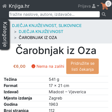
Skip
0
Knjiga.hr
Prijava
to
content
Pretraži:
Kategorije
DJEČJA KNJIŽEVNOST, SLIKOVNICE
DJEČJA KNJIŽEVNOST
ČAROBNJAK IZ OZA
Čarobnjak iz Oza
Pridružite se
€
6,00
Nema na zalihi
listi čekanja
Težina
541 g
Format
17 × 21 cm
Izdavač
Mladost – Vjeverica
Mjesto izdanja
Zagreb
Godina
1963
Broj stranica
112