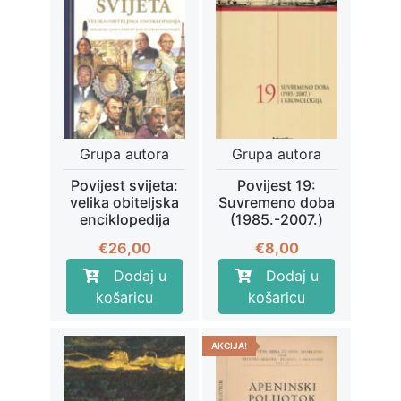
Grupa autora
Grupa autora
Povijest svijeta:
Povijest 19:
velika obiteljska
Suvremeno doba
enciklopedija
(1985.-2007.)
€
26,00
€
8,00
Dodaj u
Dodaj u
košaricu
košaricu
AKCIJA!