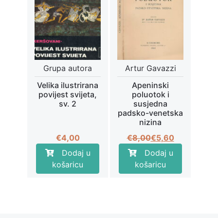
Grupa autora
Artur Gavazzi
Velika ilustrirana
Apeninski
povijest svijeta,
poluotok i
sv. 2
susjedna
padsko-venetska
nizina
Izvorna
Trenutna
€
4,00
€
8,00
€
5,60
cijena
cijena
Dodaj u
Dodaj u
bila
je:
košaricu
košaricu
je:
€5,60.
€8,00.