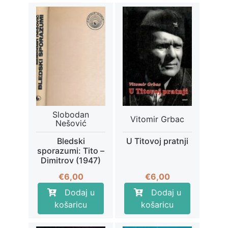
Slobodan
Vitomir Grbac
Nešović
Bledski
U Titovoj pratnji
sporazumi: Tito –
Dimitrov (1947)
€
6,00
€
6,00
Dodaj u
Dodaj u
košaricu
košaricu