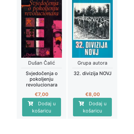
Dušan Čalić
Grupa autora
Svjedočenja o
32. divizija NOVJ
pokoljenju
revolucionara
€
7,00
€
8,00
Dodaj u
Dodaj u
košaricu
košaricu