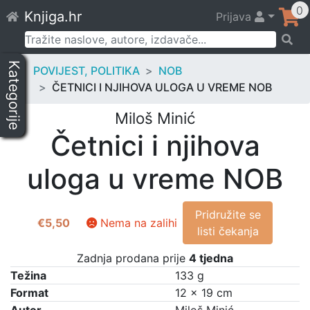
Skip
0
Knjiga.hr
Prijava
to
content
Pretraži:
Kategorije
POVIJEST, POLITIKA
NOB
ČETNICI I NJIHOVA ULOGA U VREME NOB
Miloš Minić
Četnici i njihova
uloga u vreme NOB
Pridružite se
€
5,50
Nema na zalihi
listi čekanja
Zadnja prodana prije
4 tjedna
Težina
133 g
Format
12 × 19 cm