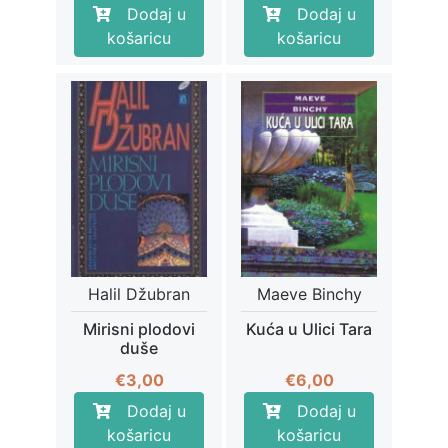
Dodaj u
Dodaj u
košaricu
košaricu
Halil Džubran
Maeve Binchy
Mirisni plodovi
Kuća u Ulici Tara
duše
€
3,00
€
6,00
Dodaj u
Dodaj u
košaricu
košaricu