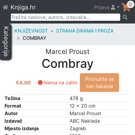
Skip
0
Knjiga.hr
Prijava
to
content
Pretraži:
Kategorije
KNJIŽEVNOST
STRANA DRAMA I PROZA
COMBRAY
Marcel Proust
Combray
Pridružite se
€
4,00
Nema na zalihi
listi čekanja
Težina
478 g
Format
12 × 20 cm
Autor
Marcel Proust
Izdavač
ABC Naklada
Mjesto izdanja
Zagreb