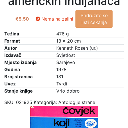
američkih Indijanaca
Pridružite se
€
5,50
Nema na zalihi
listi čekanja
Težina
476 g
Format
13 × 20 cm
Autor
Kenneth Rosen (ur.)
Izdavač
Svjetlost
Mjesto izdanja
Sarajevo
Godina
1978
Broj stranica
181
Uvez
Tvrdi
Stanje knjige
Vrlo dobro
SKU:
021925
Kategorija:
Antologije strane