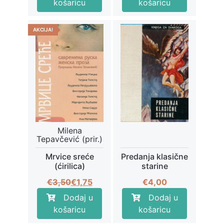
košaricu
košaricu
AKCIJA!
Milena
Tepavčević (prir.)
Mrvice sreće
Predanja klasične
(ćirilica)
starine
Izvorna
Trenutna
€
3,50
€
1,75
€
4,00
cijena
cijena
Dodaj u
Dodaj u
bila
je:
košaricu
košaricu
je:
€1,75.