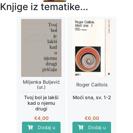
Knjige iz tematike...
Miljenka Buljević
Roger Caillois
(ur.)
Tvoj bol je lakši
Moći sna, sv. 1-2
kad o njemu
drugi
€
4,00
€
6,00
Dodaj u
Dodaj u