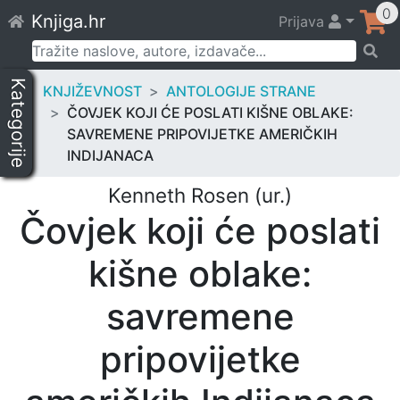
Skip
0
Knjiga.hr
Prijava
to
content
Pretraži:
Kategorije
KNJIŽEVNOST
ANTOLOGIJE STRANE
ČOVJEK KOJI ĆE POSLATI KIŠNE OBLAKE:
SAVREMENE PRIPOVIJETKE AMERIČKIH
INDIJANACA
Kenneth Rosen (ur.)
Čovjek koji će poslati
kišne oblake:
savremene
pripovijetke